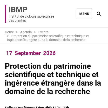
IBMP
Ouvri
MENU
Institut de biologie moléculaire
des plantes
Home
Agenda
Events
Protection du patrimoine scientifique et technique et
ingérence étrangère dans la domaine de la recherche
17
September
2026
Protection du patrimoine
scientifique et technique et
ingérence étrangère dans la
domaine de la recherche
Salle de conférence Léon Hirth I 10h - 12h