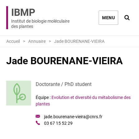
IBMP
Ouvri
MENU
Institut de biologie moléculaire
des plantes
Accueil
Annuaire
Jade BOURENANE-VIEIRA
Jade BOURENANE-VIEIRA
Doctorante / PhD student
Équipe :
Evolution et diversité du métabolisme des
plantes
Email
jade.bourenane-vieira@cnrs.fr
:
Téléphone
03 67 15 52 29
: