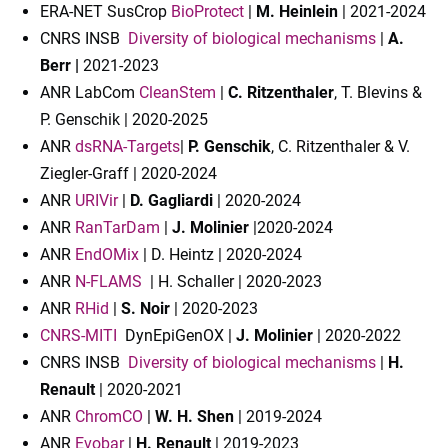
ERA-NET SusCrop
BioProtect
|
M. Heinlein
| 2021-2024
CNRS INSB
Diversity of biological mechanisms
|
A.
Berr |
2021-2023
ANR LabCom
CleanStem
|
C. Ritzenthaler
, T. Blevins &
P. Genschik | 2020-2025
ANR
dsRNA-Targets
|
P. Genschik
, C. Ritzenthaler & V.
Ziegler-Graff | 2020-2024
ANR
URIVir
|
D. Gagliardi
| 2020-2024
ANR
RanTarDam
|
J. Molinier
|2020-2024
ANR
EndOMix
| D. Heintz | 2020-2024
ANR
N-FLAMS
| H. Schaller | 2020-2023
ANR
RHid
|
S. Noir
| 2020-2023
CNRS-MITI
DynEpiGenOX |
J. Molinier
| 2020-2022
CNRS INSB
Diversity of biological mechanisms
|
H.
Renault
| 2020-2021
ANR
ChromCO
|
W. H. Shen
| 2019-2024
ANR
Evobar
|
H. Renault
| 2019-2023