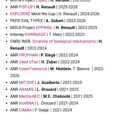
MSCA Project
LigMo
|
H. Renault |
2025-2027
ANR
POP-UP
|
H. Renault |
2025-2028
EXPLOR’AE
Mind the Gap
| H. Renault | 2024-2026
PEPR SVA, TYPEX |
A. Gobert |
2023-2026
MSCA Project
EPPIMAL
|
H. Renault |
2023-2025
Interreg
KliWiReSSE
| T. Heitz | 2022-2025
CNRS INSB
Diversity of biological mechanisms
|
H.
Renault |
2022-2024
ANR
PROPHAN
|
P. Giegé
| 2022-2024
ANR
Seed UTail
|
H. Zuber |
2022-2024
ANR
GreenTolerance
|
M. Heinlein
, T. Blevins | 2022-
2026
ANR
MIT2DR
|
J. Gualberto
| 2021-2025
ANR
ARAMIS
|
L. Drouard
| 2021-2025
ANR
Mecha-NUC
|
M.E. Chabouté
| 2021-2025
ANR
InotRNA
| L. Drouard | 2021-2024
ANR
DAMIA
| P. Giegé | 2021-2024