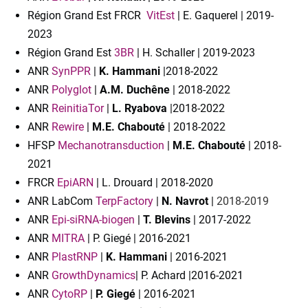
Région Grand Est FRCR
VitEst
| E. Gaquerel | 2019-
2023
Région Grand Est
3BR
| H. Schaller | 2019-2023
ANR
SynPPR
|
K. Hammani
|2018-2022
ANR
Polyglot
|
A.M. Duchêne
| 2018-2022
ANR
ReinitiaTor
|
L. Ryabova
|2018-2022
ANR
Rewire
|
M.E. Chabouté
|
2018-2022
HFSP
Mechanotransduction
|
M.E. Chabouté
| 2018-
2021
FRCR
EpiARN
| L. Drouard | 2018-2020
ANR LabCom
TerpFactory
|
N. Navrot
|
2018-2019
ANR
Epi-siRNA-biogen
|
T. Blevins
| 2017-2022
ANR
MITRA
| P. Giegé | 2016-2021
ANR
PlastRNP
|
K. Hammani
| 2016-2021
ANR
GrowthDynamics
| P. Achard |2016-2021
ANR
CytoRP
|
P. Giegé
| 2016-2021