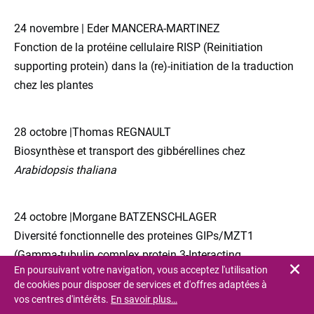
24 novembre | Eder MANCERA-MARTINEZ
Fonction de la protéine cellulaire RISP (Reinitiation
supporting protein) dans la (re)-initiation de la traduction
chez les plantes
28 octobre |Thomas REGNAULT
Biosynthèse et transport des gibbérellines chez
Arabidopsis thaliana
24 octobre |Morgane BATZENSCHLAGER
Diversité fonctionnelle des proteines GIPs/MZT1
(Gamma-tubulin complex protein 3-Interacting
En poursuivant votre navigation, vous acceptez l'utilisation
Fe
Proteins/Mitotic spindle organizing protein 1) à l’interface
de cookies pour disposer de services et d'offres adaptées à
nucléo-cytoplasmique chez
Arabidopsis thaliana
vos centres d'intérêts.
En savoir plus…