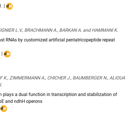
1
. |
DOI
:
10.1093/nar/gkaa1244
EIGNIER L.V., BRACHMANN A., BARKAN A. and HAMMANI K.
ast RNAs by customized artificial pentatricopeptide repeat
. |
DOI
:
10.1093/nar/gkab390
F K., ZIMMERMANN A., CHICHER J., BAUMBERGER N., ALIOUA
.
lays a dual function in transcription and stabilization of
psbE and ndhH operons
|
DOI
:
10.1111/nph.16625