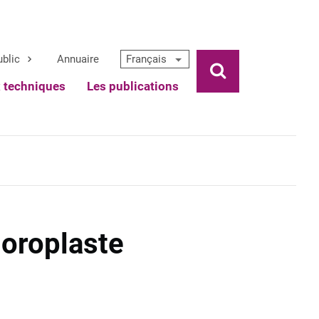
ublic
Annuaire
Français
Ouvrir la rech
x techniques
Les publications
oroplaste