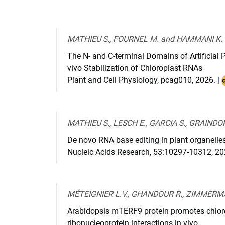
MATHIEU S., FOURNEL M. and HAMMANI K.
The N- and C-terminal Domains of Artificial 
vivo Stabilization of Chloroplast RNAs
Plant and Cell Physiology
,
pcag010
,
2026
. |
:
h
MATHIEU S., LESCH E., GARCIA S., GRAIN
De novo RNA base editing in plant organelles
Nucleic Acids Research
,
53:10297-10312
,
20
MÉTEIGNIER L.V., GHANDOUR R., ZIMMERMA
Arabidopsis mTERF9 protein promotes chloro
ribonucleoprotein interactions in vivo