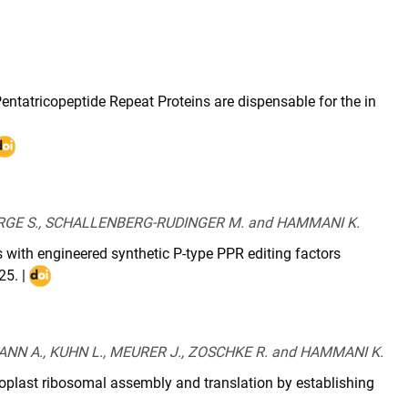
Pentatricopeptide Repeat Proteins are dispensable for the in
DOI
ttps://doi-
org.insb.bib.cnrs.fr/10.1093/pcp/pcag010
DORGE S., SCHALLENBERG-RUDINGER M. and HAMMANI K.
 with engineered synthetic P-type PPR editing factors
25
. |
DOI
:
10.1093/nar/gkaf279
NN A., KUHN L., MEURER J., ZOSCHKE R. and HAMMANI K.
plast ribosomal assembly and translation by establishing