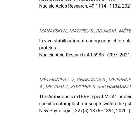
Nucleic Acids Research
,
49:1114–1132
,
202
MANAVSKI N., MATHIEU S., ROJAS M., MÉT
In vivo stabilization of endogenous chloropl
proteins
Nucleic Acid Research
,
49:5985–5997
,
2021
MÉTEIGNIER L.V., GHANDOUR R., MEIERHOF
A., MEURER J., ZOSCHKE R. and HAMMANI K
The Arabidopsis mTERF-repeat MDA1 protein p
specific chloroplast transcripts within the 
New Phytologist
,
227(5):1376–1391
,
2020
. 