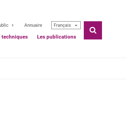
ublic
Annuaire
Français
Ouvrir la rech
x techniques
Les publications