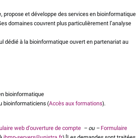
e, propose et développe des services en bioinformatique
Ses domaines couvrent plus particulièrement l’analyse
ul dédié à la bioinformatique ouvert en partenariat au
en bioinformatique
u bioinformaticiens (
Accès aux formations
).
laire web d’ouverture de compte
– ou –
Formulaire
 à
ibmp-servers@unistra.fr
) [Les demandes sont traitées