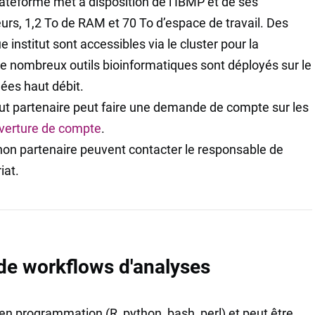
plateforme met à disposition de l’IBMP et de ses
eurs, 1,2 To de RAM et 70 To d’espace de travail. Des
institut sont accessibles via le cluster pour la
e nombreux outils bioinformatiques sont déployés sur le
ées haut débit.
tut partenaire peut faire une demande de compte sur les
uverture de compte
.
 non partenaire peuvent contacter le responsable de
iat.
 de workflows d'analyses
 programmation (R, python, bash, perl) et peut être