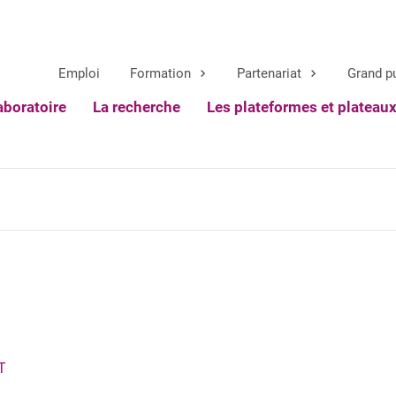
Emploi
Formation
Partenariat
Grand p
aboratoire
La recherche
Les plateformes et plateau
T