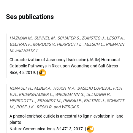
Ses publications
HAZMAN M., SÜHNEL M., SCHÄFER S., ZUMSTEG J., LESOT A.,
BELTRAN F., MARQUIS V., HERRGOTT L., MIESCH L., RIEMANN
M. and HEITZ T.
Characterization of Jasmonoyl-Isoleucine (JA-Ile) Hormonal
Catabolic Pathways in Rice upon Wounding and Salt Stress
DOI
Rice
,
45
,
2019
. |
:
10.1186/s12284-
RENAULT H., ALBER A., HORST N.A., BASILIO LOPES A., FICH
019-
E.A., KRIEGSHAUSER L., WIEDEMANN G., ULLMANN P.,
0303-
HERRGOTT L., ERHARDT M., PINEAU E., EHLTING J., SCHMITT
0
M., ROSE J.K., RESKI R. and WERCK D.
A phenol-enriched cuticle is ancestral to lignin evolution in land
plants
DOI
Nature Communications
,
8:14713
,
2017
. |