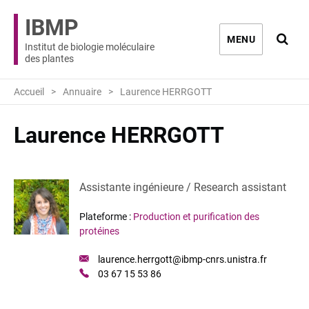
IBMP
Ouvri
MENU
Institut de biologie moléculaire
des plantes
Accueil
Annuaire
Laurence HERRGOTT
Laurence HERRGOTT
Assistante ingénieure / Research assistant
Plateforme :
Production et purification des
protéines
Email
laurence.herrgott@ibmp-cnrs.unistra.fr
:
Téléphone
03 67 15 53 86
: