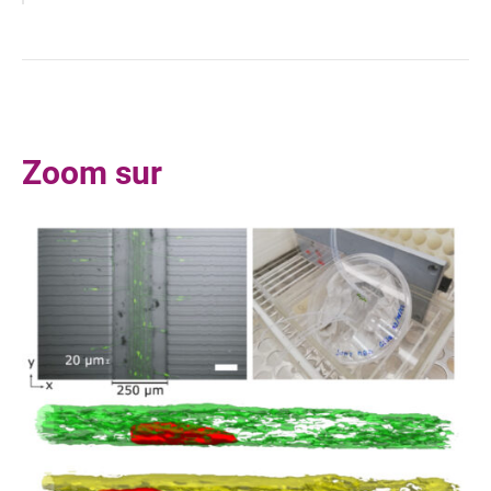
:
10.1038/ncomms14713
Zoom sur