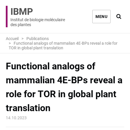
IBMP
Ouvri
MENU
Institut de biologie moléculaire
des plantes
Accueil
Publications
Functional analogs of mammalian 4E-BPs reveal a role for
TOR in global plant translation
Functional analogs of
mammalian 4E-BPs reveal a
role for TOR in global plant
translation
14.10.2023