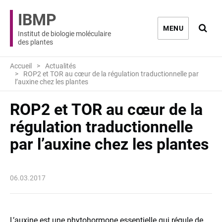
IBMP
Ouvri
MENU
Institut de biologie moléculaire
des plantes
Accueil
Actualités
ROP2 et TOR au cœur de la régulation traductionnelle par
l’auxine chez les plantes
ROP2 et TOR au cœur de la
régulation traductionnelle
par l’auxine chez les plantes
06.03.2017
L’auxine est une phytohormone essentielle qui régule de